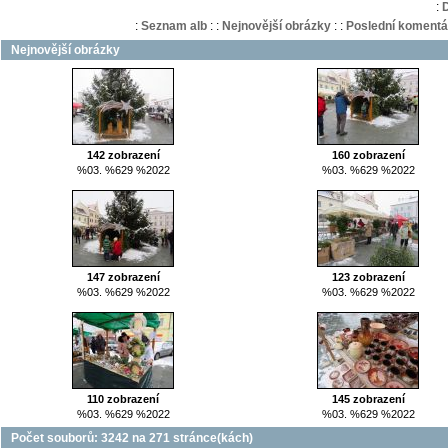
:
:
Seznam alb
:
:
Nejnovější obrázky
:
:
Poslední komentá
Nejnovější obrázky
142 zobrazení
160 zobrazení
%03. %629 %2022
%03. %629 %2022
147 zobrazení
123 zobrazení
%03. %629 %2022
%03. %629 %2022
110 zobrazení
145 zobrazení
%03. %629 %2022
%03. %629 %2022
Počet souborů: 3242 na 271 stránce(kách)