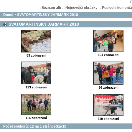
:
:
Seznam alb
:
:
Nejnovější obrázky
:
:
Poslední komentá
Domů
>
SVATOMARTINSKÝ JARMARK 2018
SVATOMARTINSKÝ JARMARK 2018
104 zobrazení
83 zobrazení
123 zobrazení
96 zobrazení
116 zobrazení
119 zobrazení
Počet souborů: 12 na 1 stránce(kách)