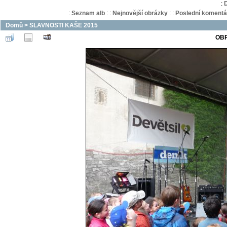
:
:
Seznam alb
:
:
Nejnovější obrázky
:
:
Poslední komentá
Domů
>
SLAVNOSTI KAŠE 2015
OBR