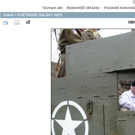
:
:
Seznam alb
:
:
Nejnovější obrázky
:
:
Poslední komentá
Domů
>
KVĚTNOVÉ OSLAVY 2015
OBR