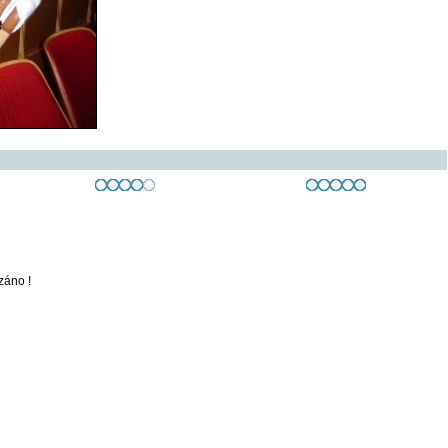
záno !