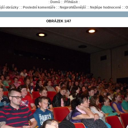
:
Domů
:
:
Přihlásit
:
jší obrázky
:
:
Poslední komentáře
:
:
Nejprohlíženější
:
:
Nejlépe hodnocené
:
:
O
OBRÁZEK 1/47