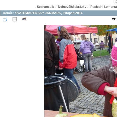
:
:
Seznam alb
:
:
Nejnovější obrázky
:
:
Poslední komentá
Domů
>
SVATOMARTINSKÝ JARMARK, listopad 2014
OB