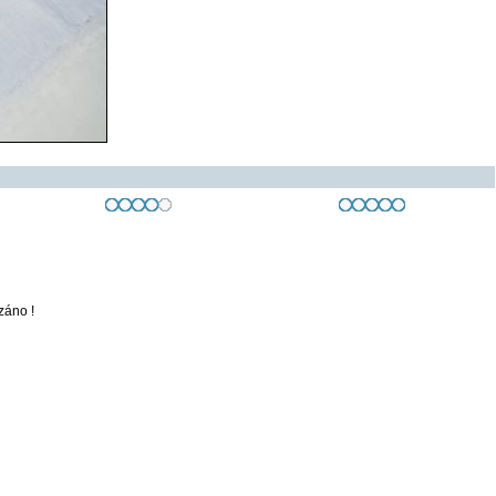
záno !