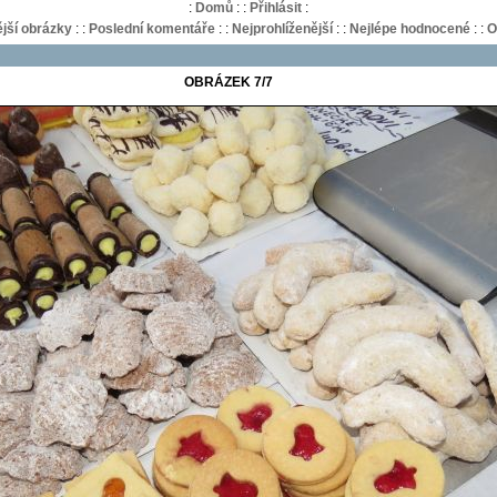
:
Domů
:
:
Přihlásit
:
jší obrázky
:
:
Poslední komentáře
:
:
Nejprohlíženější
:
:
Nejlépe hodnocené
:
:
O
OBRÁZEK 7/7