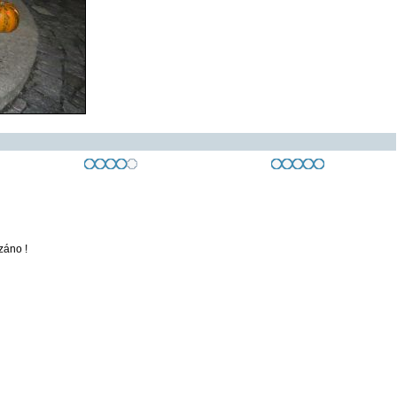
záno !