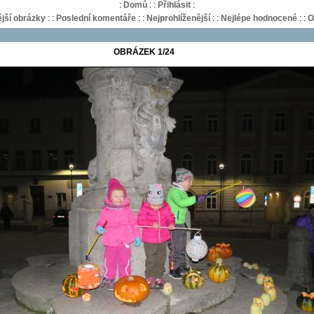
:
Domů
:
:
Přihlásit
:
jší obrázky
:
:
Poslední komentáře
:
:
Nejprohlíženější
:
:
Nejlépe hodnocené
:
:
O
OBRÁZEK 1/24